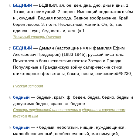
БЕДНЫЙ
— БЕДНЫЙ, ая, ое; ден, дна, дно, дны и дны. 1.
6
То же, что неимущий. 2. перен. Имеющий недостаток в чём
н., скудный. Бедная природа. Бедное воображение. Край
беден лесом. 3. полн. Несчастный, жалкий. Он, б., так
одинок. | сущ. бедность, и, жен. (к 1 …
Толковый словарь Ожегова
БЕДНЫЙ
— Демьян (настоящие имя и фамилия Ефим
7
Алексеевич Придворов) (1883 1945), русский писатель.
Печатался в большевистских газетах Звезда и Правда .
Популярные в Гражданскую войну сатирические стихи,
стихотворные фельетоны, басни, песни; эпические&#8230;
…
Русская история
бедный
— бедный, кратк. ф. беден, бедна, бедно, бедны и
8
допустимо бедны; сравн. ст. беднее …
Словарь трудностей произношения и ударения в современном
русском языке
бедный
— • бедный, небогатый, нищий, нуждающийся,
9
малообеспеченный, необеспеченный, малоимущий,