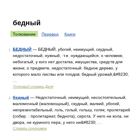
бедный
Толкование
Перевод
Книги
БЕДНЫЙ
— БЕДНЫЙ, убогий, неимущий, скудный,
1
недостаточный, нужный, ·т.е. нуждающийся; о человеке,
небогатый, у кого нет достатка, имущества, средств для
жизни; о предмете, недостаточный: бедное дерево, у
которого мало листвы или плодов; бедный урожай,&#8230;
…
Толковый словарь Даля
бедный
— Недостаточный, неимущий, несостоятельный,
2
маломочный (маломощный), скудный, жалкий, убогий,
непрезентабельный, голь, голый, голыш, голяк; пролетарий
(собир. : пролетариат, беднота), сирота. У него ни кола, ни
двора, ни куриного пера, у него ни&#8230; …
Словарь синонимов