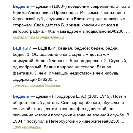
Бедный
— Демьян (1883–) псевдоним современного поэта
3
Ефима Алексеевича Придворова. Р. в семье крестьянина
Херсонской губ., служившего в Елизаветграде церковным
сторожем. Свое детство Б. яркими красками описал в
автобиографии: «Жили мы вдвоем в подвальной&#8230; …
Литературная энциклопедия
БЕДНЫЙ
— БЕДНЫЙ, бедная, бедное; беден, бедна,
4
бедно. 1. Обладающий очень скудным достатком,
неимущий. Бедный человек. Бедная деревня. 2. Скудный,
однообразный. Бедна природа на севере. Бедная
фантазия. 3. чем. Имеющий недостаток в чем нибудь,
содержащий&#8230; …
Толковый словарь Ушакова
Бедный
— Демьян (Придворов Е. А.) (1883 1945). Поэт и
5
общественный деятель. Сын чернорабочего, обучался в
сельской школе, затем в военно фельдшерской, по
окончании которой прослужил 4 года на военной службе. В
1904 г. поступил в Петербургский Университет&#8230; …
1000 биографий