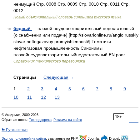
неимущий Стр. 0008 Стр. 0009 Стр. 0010 Стр. 0011 Стр.
0012 …
Новый объяснительный словарь синонимов русского языка
бедный
— плохой неудовлетворительный недостаточный
10
(о снабжении или подаче) [http://slovarionline.ru/anglo russkiy
slovar neftegazovoy promyishlennosti/] Тематики
нефтегазовая промышленность Синонимы
плохойнеудовлетворительныйнедостаточный EN poor …
Справочник технического переводчика
Страницы
Следующая
→
1
2
3
4
5
6
7
8
9
10
11
12
13
© Академик, 2000-2026
18+
Обратная связь:
Техподдержка
,
Реклама на сайте
👣 Путешествия
Экспорт словарей на сайты
, сделанные на PHP,
Joomla,
Drupal,